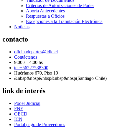
Validador de Documentos
Criterios de Autorizaciones de Poder
Aporta Antecedentes
Respuestas a Oficios
Excepciones a la Tramitación Electrónica
Noticias
contacto
oficinadepartes@tdlc.cl
Contáctenos
9:00 a 14:00 hs
tel:+56227538300
Huérfanos 670, Piso 19
&nbsp&nbsp&nbsp&nbsp&nbsp(Santiago-Chile)
link de interés
Poder Judicial
FNE
OECD
ICN
Portal pago de Proveedores