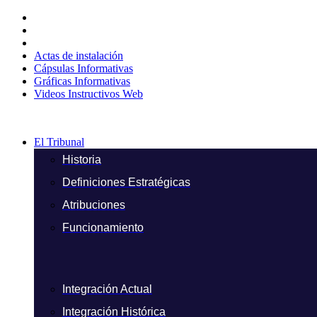
Ir
al
contenido
Actas de instalación
Cápsulas Informativas
Gráficas Informativas
Videos Instructivos Web
El Tribunal
Historia
Definiciones Estratégicas
Atribuciones
Funcionamiento
Integración Actual
Integración Histórica