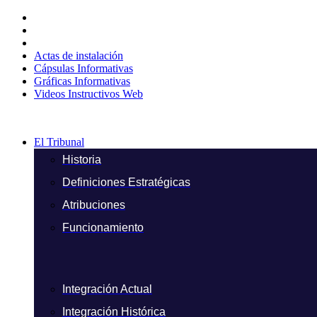
Ir
al
contenido
Actas de instalación
Cápsulas Informativas
Gráficas Informativas
Videos Instructivos Web
El Tribunal
Historia
Definiciones Estratégicas
Atribuciones
Funcionamiento
Integración Actual
Integración Histórica