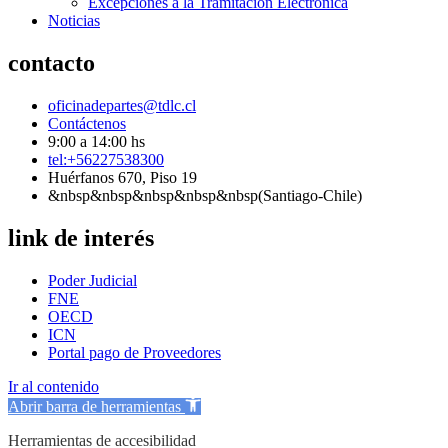
Excepciones a la Tramitación Electrónica
Noticias
contacto
oficinadepartes@tdlc.cl
Contáctenos
9:00 a 14:00 hs
tel:+56227538300
Huérfanos 670, Piso 19
&nbsp&nbsp&nbsp&nbsp&nbsp(Santiago-Chile)
link de interés
Poder Judicial
FNE
OECD
ICN
Portal pago de Proveedores
Ir al contenido
Abrir barra de herramientas
Herramientas de accesibilidad