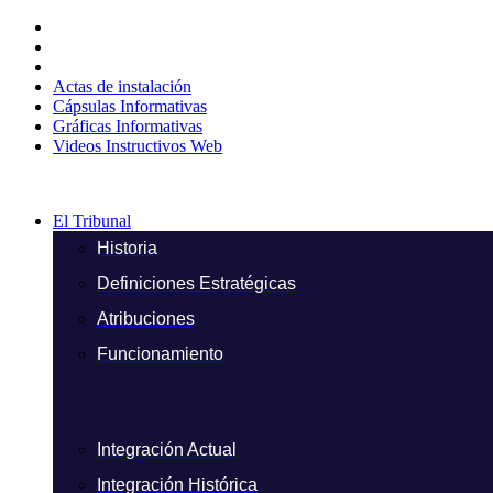
Ir
al
contenido
Actas de instalación
Cápsulas Informativas
Gráficas Informativas
Videos Instructivos Web
El Tribunal
Historia
Definiciones Estratégicas
Atribuciones
Funcionamiento
Integración Actual
Integración Histórica