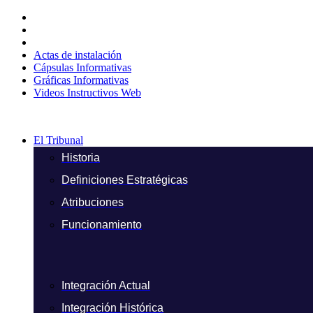
Ir
al
contenido
Actas de instalación
Cápsulas Informativas
Gráficas Informativas
Videos Instructivos Web
El Tribunal
Historia
Definiciones Estratégicas
Atribuciones
Funcionamiento
Integración Actual
Integración Histórica