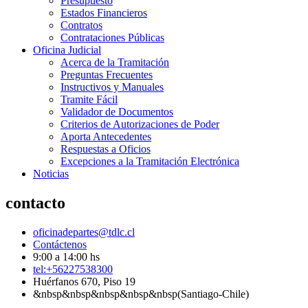
Presupuesto
Estados Financieros
Contratos
Contrataciones Públicas
Oficina Judicial
Acerca de la Tramitación
Preguntas Frecuentes
Instructivos y Manuales
Tramite Fácil
Validador de Documentos
Criterios de Autorizaciones de Poder
Aporta Antecedentes
Respuestas a Oficios
Excepciones a la Tramitación Electrónica
Noticias
contacto
oficinadepartes@tdlc.cl
Contáctenos
9:00 a 14:00 hs
tel:+56227538300
Huérfanos 670, Piso 19
&nbsp&nbsp&nbsp&nbsp&nbsp(Santiago-Chile)