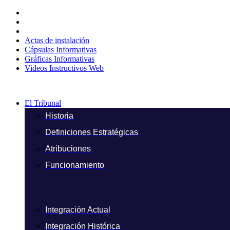
Ir
al
contenido
Actas de instalación
Cápsulas Informativas
Gráficas Informativas
Videos Instructivos Web
El Tribunal
Historia
Definiciones Estratégicas
Atribuciones
Funcionamiento
Integración Actual
Integración Histórica