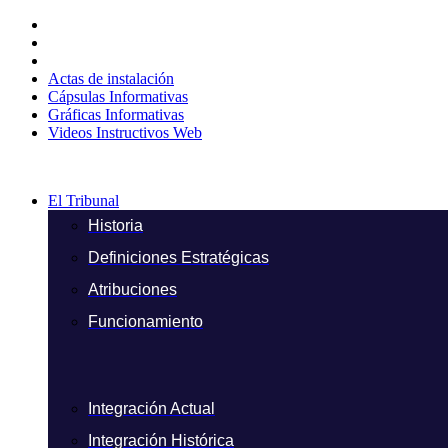
Ir
al
contenido
Actas de instalación
Cápsulas Informativas
Gráficas Informativas
Videos Instructivos Web
El Tribunal
Historia
Definiciones Estratégicas
Atribuciones
Funcionamiento
Integración Actual
Integración Histórica