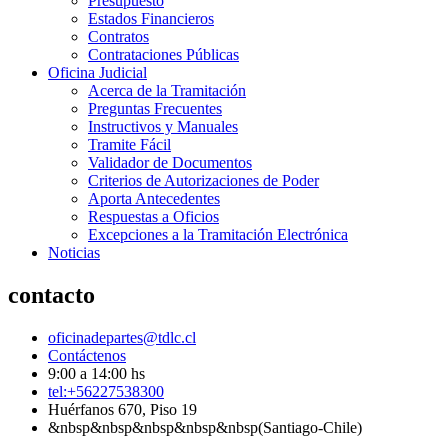
Presupuesto
Estados Financieros
Contratos
Contrataciones Públicas
Oficina Judicial
Acerca de la Tramitación
Preguntas Frecuentes
Instructivos y Manuales
Tramite Fácil
Validador de Documentos
Criterios de Autorizaciones de Poder
Aporta Antecedentes
Respuestas a Oficios
Excepciones a la Tramitación Electrónica
Noticias
contacto
oficinadepartes@tdlc.cl
Contáctenos
9:00 a 14:00 hs
tel:+56227538300
Huérfanos 670, Piso 19
&nbsp&nbsp&nbsp&nbsp&nbsp(Santiago-Chile)