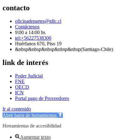
contacto
oficinadepartes@tdlc.cl
Contáctenos
9:00 a 14:00 hs
tel:+56227538300
Huérfanos 670, Piso 19
&nbsp&nbsp&nbsp&nbsp&nbsp(Santiago-Chile)
link de interés
Poder Judicial
FNE
OECD
ICN
Portal pago de Proveedores
Ir al contenido
Abrir barra de herramientas
Herramientas de accesibilidad
Aumentar texto