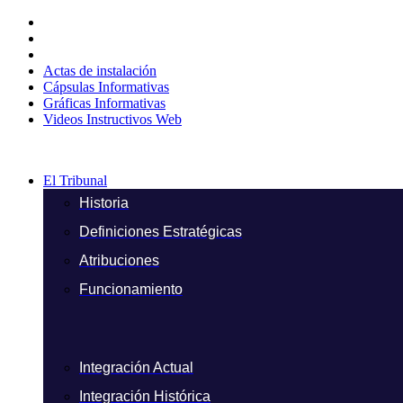
Ir
al
contenido
Actas de instalación
Cápsulas Informativas
Gráficas Informativas
Videos Instructivos Web
El Tribunal
Historia
Definiciones Estratégicas
Atribuciones
Funcionamiento
Integración Actual
Integración Histórica