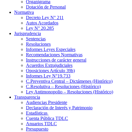
Organigrama
Dotación de Personal
Normativa
Decreto Ley N° 211
Autos Acordados
Ley N° 20.285
Jurisprudencia
Sentencias
Resoluciones
Informes Leyes Especiales
Recomendaciones Normativas
Instrucciones de carácter general
Acuerdos Extrajudiciales
Oposiciones Artículo 39h)
Informes Ley N°19.733
C.Preventiva Central – Dictámenes (Histórico)
C.Resolutiva – Resoluciones (Histórico)
Ley Antimonopolio – Resoluciones (Histórico)
Transparencia
Audiencias Presidente
Declaración de Interés y Patrimonio
Estadísticas
Cuenta Pública TDLC
Anuarios TDLC
Presupuesto