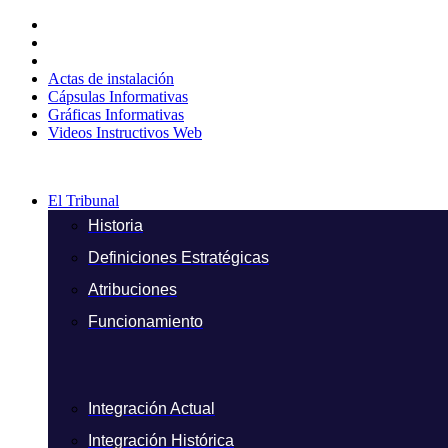
Ir
al
contenido
Actas de instalación
Cápsulas Informativas
Gráficas Informativas
Videos Instructivos Web
El Tribunal
Historia
Definiciones Estratégicas
Atribuciones
Funcionamiento
Integración Actual
Integración Histórica