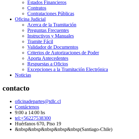
Estados Financieros
Contratos
Contrataciones Públicas
Oficina Judicial
Acerca de la Tramitación
Preguntas Frecuentes
Instructivos y Manuales
Tramite Fácil
Validador de Documentos
Criterios de Autorizaciones de Poder
Aporta Antecedentes
Respuestas a Oficios
Excepciones a la Tramitación Electrónica
Noticias
contacto
oficinadepartes@tdlc.cl
Contáctenos
9:00 a 14:00 hs
tel:+56227538300
Huérfanos 670, Piso 19
&nbsp&nbsp&nbsp&nbsp&nbsp(Santiago-Chile)