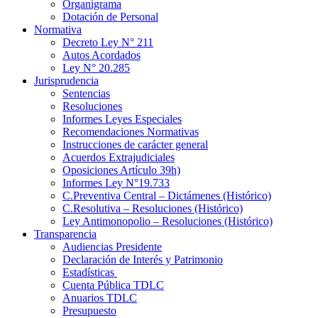
Organigrama
Dotación de Personal
Normativa
Decreto Ley N° 211
Autos Acordados
Ley N° 20.285
Jurisprudencia
Sentencias
Resoluciones
Informes Leyes Especiales
Recomendaciones Normativas
Instrucciones de carácter general
Acuerdos Extrajudiciales
Oposiciones Artículo 39h)
Informes Ley N°19.733
C.Preventiva Central – Dictámenes (Histórico)
C.Resolutiva – Resoluciones (Histórico)
Ley Antimonopolio – Resoluciones (Histórico)
Transparencia
Audiencias Presidente
Declaración de Interés y Patrimonio
Estadísticas
Cuenta Pública TDLC
Anuarios TDLC
Presupuesto