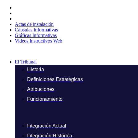
Ir
al
contenido
Actas de instalación
Cápsulas Informativas
Gráficas Informativas
Videos Instructivos Web
El Tribunal
Historia
Definiciones Estratégicas
Atribuciones
Funcionamiento
Integración Actual
Integración Histórica