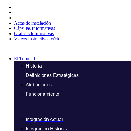
Ir
al
contenido
Actas de instalación
Cápsulas Informativas
Gráficas Informativas
Videos Instructivos Web
El Tribunal
Historia
Definiciones Estratégicas
Atribuciones
Funcionamiento
Integración Actual
Integración Histórica