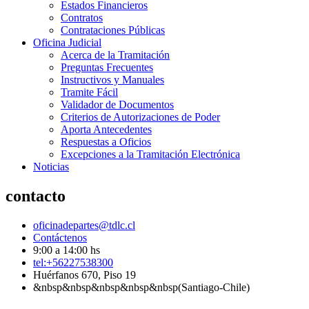
Estados Financieros
Contratos
Contrataciones Públicas
Oficina Judicial
Acerca de la Tramitación
Preguntas Frecuentes
Instructivos y Manuales
Tramite Fácil
Validador de Documentos
Criterios de Autorizaciones de Poder
Aporta Antecedentes
Respuestas a Oficios
Excepciones a la Tramitación Electrónica
Noticias
contacto
oficinadepartes@tdlc.cl
Contáctenos
9:00 a 14:00 hs
tel:+56227538300
Huérfanos 670, Piso 19
&nbsp&nbsp&nbsp&nbsp&nbsp(Santiago-Chile)