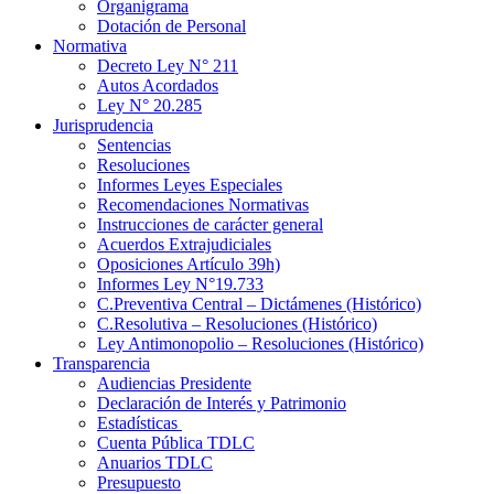
Organigrama
Dotación de Personal
Normativa
Decreto Ley N° 211
Autos Acordados
Ley N° 20.285
Jurisprudencia
Sentencias
Resoluciones
Informes Leyes Especiales
Recomendaciones Normativas
Instrucciones de carácter general
Acuerdos Extrajudiciales
Oposiciones Artículo 39h)
Informes Ley N°19.733
C.Preventiva Central – Dictámenes (Histórico)
C.Resolutiva – Resoluciones (Histórico)
Ley Antimonopolio – Resoluciones (Histórico)
Transparencia
Audiencias Presidente
Declaración de Interés y Patrimonio
Estadísticas
Cuenta Pública TDLC
Anuarios TDLC
Presupuesto