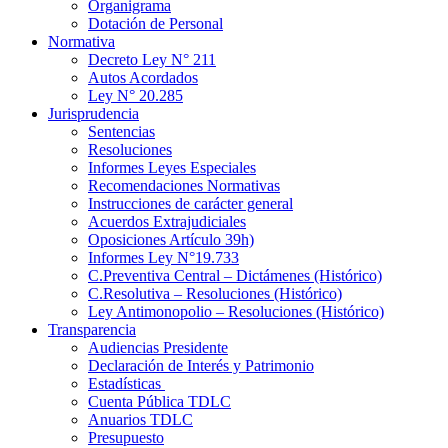
Organigrama
Dotación de Personal
Normativa
Decreto Ley N° 211
Autos Acordados
Ley N° 20.285
Jurisprudencia
Sentencias
Resoluciones
Informes Leyes Especiales
Recomendaciones Normativas
Instrucciones de carácter general
Acuerdos Extrajudiciales
Oposiciones Artículo 39h)
Informes Ley N°19.733
C.Preventiva Central – Dictámenes (Histórico)
C.Resolutiva – Resoluciones (Histórico)
Ley Antimonopolio – Resoluciones (Histórico)
Transparencia
Audiencias Presidente
Declaración de Interés y Patrimonio
Estadísticas
Cuenta Pública TDLC
Anuarios TDLC
Presupuesto