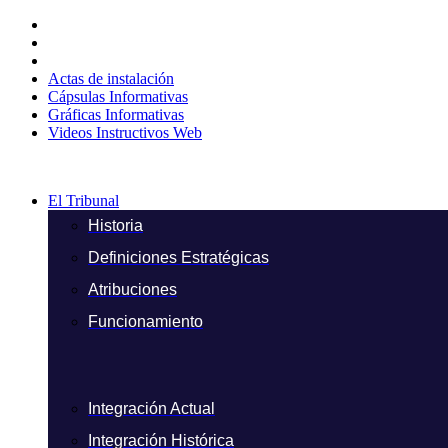
Ir
al
contenido
Actas de instalación
Cápsulas Informativas
Gráficas Informativas
Videos Instructivos Web
El Tribunal
Historia
Definiciones Estratégicas
Atribuciones
Funcionamiento
Integración Actual
Integración Histórica