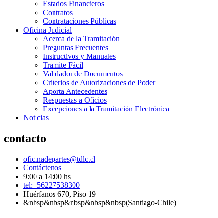
Estados Financieros
Contratos
Contrataciones Públicas
Oficina Judicial
Acerca de la Tramitación
Preguntas Frecuentes
Instructivos y Manuales
Tramite Fácil
Validador de Documentos
Criterios de Autorizaciones de Poder
Aporta Antecedentes
Respuestas a Oficios
Excepciones a la Tramitación Electrónica
Noticias
contacto
oficinadepartes@tdlc.cl
Contáctenos
9:00 a 14:00 hs
tel:+56227538300
Huérfanos 670, Piso 19
&nbsp&nbsp&nbsp&nbsp&nbsp(Santiago-Chile)