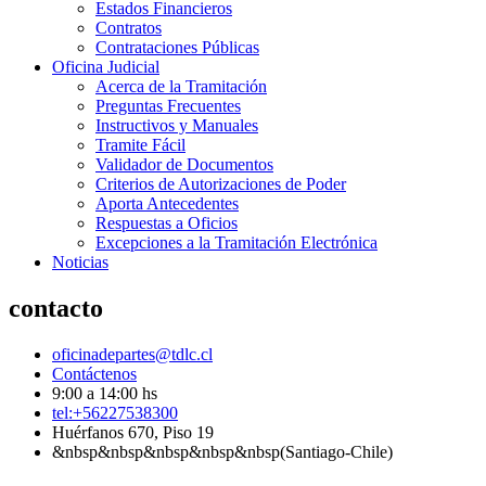
Estados Financieros
Contratos
Contrataciones Públicas
Oficina Judicial
Acerca de la Tramitación
Preguntas Frecuentes
Instructivos y Manuales
Tramite Fácil
Validador de Documentos
Criterios de Autorizaciones de Poder
Aporta Antecedentes
Respuestas a Oficios
Excepciones a la Tramitación Electrónica
Noticias
contacto
oficinadepartes@tdlc.cl
Contáctenos
9:00 a 14:00 hs
tel:+56227538300
Huérfanos 670, Piso 19
&nbsp&nbsp&nbsp&nbsp&nbsp(Santiago-Chile)