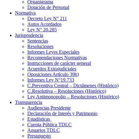
Organigrama
Dotación de Personal
Normativa
Decreto Ley N° 211
Autos Acordados
Ley N° 20.285
Jurisprudencia
Sentencias
Resoluciones
Informes Leyes Especiales
Recomendaciones Normativas
Instrucciones de carácter general
Acuerdos Extrajudiciales
Oposiciones Artículo 39h)
Informes Ley N°19.733
C.Preventiva Central – Dictámenes (Histórico)
C.Resolutiva – Resoluciones (Histórico)
Ley Antimonopolio – Resoluciones (Histórico)
Transparencia
Audiencias Presidente
Declaración de Interés y Patrimonio
Estadísticas
Cuenta Pública TDLC
Anuarios TDLC
Presupuesto