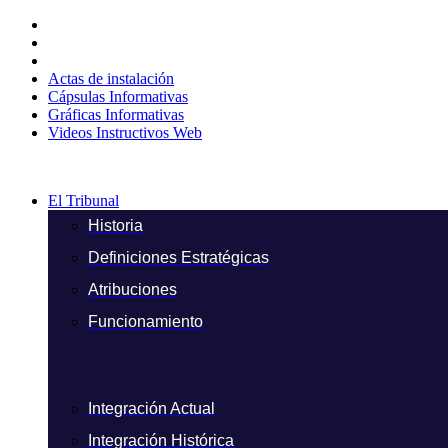
Ir
al
contenido
Actas de instalación
Cápsulas Informativas
Gráficas Informativas
Videos Instructivos Web
El Tribunal
Historia
Definiciones Estratégicas
Atribuciones
Funcionamiento
Integración Actual
Integración Histórica