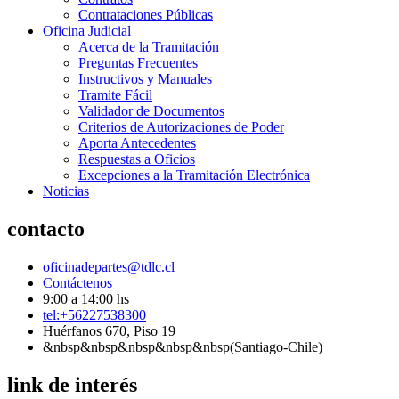
Contrataciones Públicas
Oficina Judicial
Acerca de la Tramitación
Preguntas Frecuentes
Instructivos y Manuales
Tramite Fácil
Validador de Documentos
Criterios de Autorizaciones de Poder
Aporta Antecedentes
Respuestas a Oficios
Excepciones a la Tramitación Electrónica
Noticias
contacto
oficinadepartes@tdlc.cl
Contáctenos
9:00 a 14:00 hs
tel:+56227538300
Huérfanos 670, Piso 19
&nbsp&nbsp&nbsp&nbsp&nbsp(Santiago-Chile)
link de interés