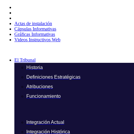
Ir
al
contenido
Actas de instalación
Cápsulas Informativas
Gráficas Informativas
Videos Instructivos Web
El Tribunal
Historia
Definiciones Estratégicas
Atribuciones
Funcionamiento
Integración Actual
Integración Histórica