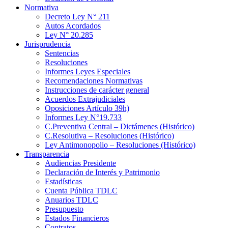
Normativa
Decreto Ley N° 211
Autos Acordados
Ley N° 20.285
Jurisprudencia
Sentencias
Resoluciones
Informes Leyes Especiales
Recomendaciones Normativas
Instrucciones de carácter general
Acuerdos Extrajudiciales
Oposiciones Artículo 39h)
Informes Ley N°19.733
C.Preventiva Central – Dictámenes (Histórico)
C.Resolutiva – Resoluciones (Histórico)
Ley Antimonopolio – Resoluciones (Histórico)
Transparencia
Audiencias Presidente
Declaración de Interés y Patrimonio
Estadísticas
Cuenta Pública TDLC
Anuarios TDLC
Presupuesto
Estados Financieros
Contratos