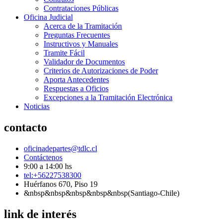
Contrataciones Públicas
Oficina Judicial
Acerca de la Tramitación
Preguntas Frecuentes
Instructivos y Manuales
Tramite Fácil
Validador de Documentos
Criterios de Autorizaciones de Poder
Aporta Antecedentes
Respuestas a Oficios
Excepciones a la Tramitación Electrónica
Noticias
contacto
oficinadepartes@tdlc.cl
Contáctenos
9:00 a 14:00 hs
tel:+56227538300
Huérfanos 670, Piso 19
&nbsp&nbsp&nbsp&nbsp&nbsp(Santiago-Chile)
link de interés