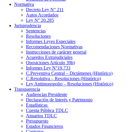
Normativa
Decreto Ley N° 211
Autos Acordados
Ley N° 20.285
Jurisprudencia
Sentencias
Resoluciones
Informes Leyes Especiales
Recomendaciones Normativas
Instrucciones de carácter general
Acuerdos Extrajudiciales
Oposiciones Artículo 39h)
Informes Ley N°19.733
C.Preventiva Central – Dictámenes (Histórico)
C.Resolutiva – Resoluciones (Histórico)
Ley Antimonopolio – Resoluciones (Histórico)
Transparencia
Audiencias Presidente
Declaración de Interés y Patrimonio
Estadísticas
Cuenta Pública TDLC
Anuarios TDLC
Presupuesto
Estados Financieros
Contratos