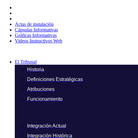
Ir
al
contenido
Actas de instalación
Cápsulas Informativas
Gráficas Informativas
Videos Instructivos Web
El Tribunal
Historia
Definiciones Estratégicas
Atribuciones
Funcionamiento
Integración Actual
Integración Histórica