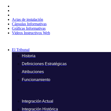
Ir
al
contenido
Actas de instalación
Cápsulas Informativas
Gráficas Informativas
Videos Instructivos Web
El Tribunal
Historia
Definiciones Estratégicas
Atribuciones
Funcionamiento
Integración Actual
Integración Histórica