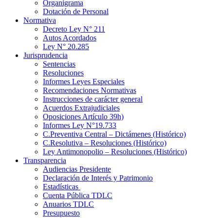
Organigrama
Dotación de Personal
Normativa
Decreto Ley N° 211
Autos Acordados
Ley N° 20.285
Jurisprudencia
Sentencias
Resoluciones
Informes Leyes Especiales
Recomendaciones Normativas
Instrucciones de carácter general
Acuerdos Extrajudiciales
Oposiciones Artículo 39h)
Informes Ley N°19.733
C.Preventiva Central – Dictámenes (Histórico)
C.Resolutiva – Resoluciones (Histórico)
Ley Antimonopolio – Resoluciones (Histórico)
Transparencia
Audiencias Presidente
Declaración de Interés y Patrimonio
Estadísticas
Cuenta Pública TDLC
Anuarios TDLC
Presupuesto