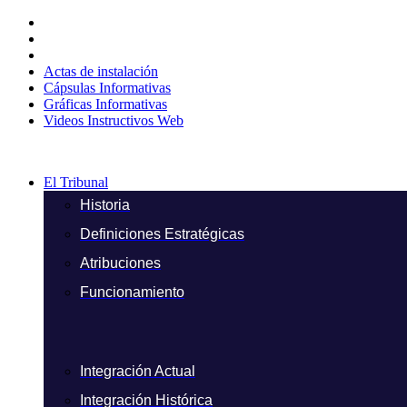
Ir
al
contenido
Actas de instalación
Cápsulas Informativas
Gráficas Informativas
Videos Instructivos Web
El Tribunal
Historia
Definiciones Estratégicas
Atribuciones
Funcionamiento
Integración Actual
Integración Histórica