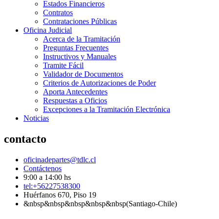
Estados Financieros
Contratos
Contrataciones Públicas
Oficina Judicial
Acerca de la Tramitación
Preguntas Frecuentes
Instructivos y Manuales
Tramite Fácil
Validador de Documentos
Criterios de Autorizaciones de Poder
Aporta Antecedentes
Respuestas a Oficios
Excepciones a la Tramitación Electrónica
Noticias
contacto
oficinadepartes@tdlc.cl
Contáctenos
9:00 a 14:00 hs
tel:+56227538300
Huérfanos 670, Piso 19
&nbsp&nbsp&nbsp&nbsp&nbsp(Santiago-Chile)