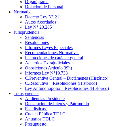
Organigrama
Dotación de Personal
Normativa
Decreto Ley N° 211
Autos Acordados
Ley N° 20.285
Jurisprudencia
Sentencias
Resoluciones
Informes Leyes Especiales
Recomendaciones Normativas
Instrucciones de carácter general
Acuerdos Extrajudiciales
Oposiciones Artículo 39h)
Informes Ley N°19.733
C.Preventiva Central – Dictámenes (Histórico)
C.Resolutiva – Resoluciones (Histórico)
Ley Antimonopolio – Resoluciones (Histórico)
Transparencia
Audiencias Presidente
Declaración de Interés y Patrimonio
Estadísticas
Cuenta Pública TDLC
Anuarios TDLC
Presupuesto