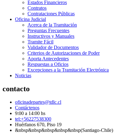
Estados Financieros
Contratos
Contrataciones Públicas
Oficina Judicial
Acerca de la Tramitación
Preguntas Frecuentes
Instructivos y Manuales
Tramite Fácil
Validador de Documentos
Criterios de Autorizaciones de Poder
Aporta Antecedentes
Respuestas a Oficios
Excepciones a la Tramitación Electrónica
Noticias
contacto
oficinadepartes@tdlc.cl
Contáctenos
9:00 a 14:00 hs
tel:+56227538300
Huérfanos 670, Piso 19
&nbsp&nbsp&nbsp&nbsp&nbsp(Santiago-Chile)