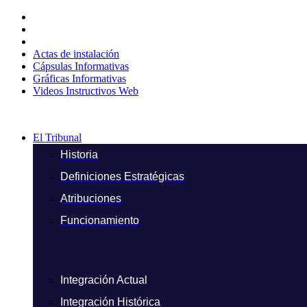
Ir
al
contenido
Actas de instalación
Cápsulas Informativas
Gráficas Informativas
Videos Instructivos Web
El Tribunal
Historia
Definiciones Estratégicas
Atribuciones
Funcionamiento
Integración Actual
Integración Histórica