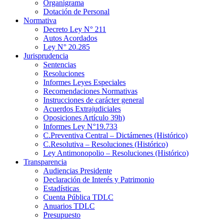
Organigrama
Dotación de Personal
Normativa
Decreto Ley N° 211
Autos Acordados
Ley N° 20.285
Jurisprudencia
Sentencias
Resoluciones
Informes Leyes Especiales
Recomendaciones Normativas
Instrucciones de carácter general
Acuerdos Extrajudiciales
Oposiciones Artículo 39h)
Informes Ley N°19.733
C.Preventiva Central – Dictámenes (Histórico)
C.Resolutiva – Resoluciones (Histórico)
Ley Antimonopolio – Resoluciones (Histórico)
Transparencia
Audiencias Presidente
Declaración de Interés y Patrimonio
Estadísticas
Cuenta Pública TDLC
Anuarios TDLC
Presupuesto