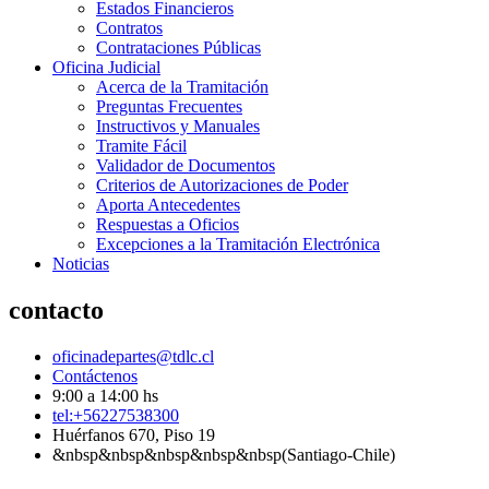
Estados Financieros
Contratos
Contrataciones Públicas
Oficina Judicial
Acerca de la Tramitación
Preguntas Frecuentes
Instructivos y Manuales
Tramite Fácil
Validador de Documentos
Criterios de Autorizaciones de Poder
Aporta Antecedentes
Respuestas a Oficios
Excepciones a la Tramitación Electrónica
Noticias
contacto
oficinadepartes@tdlc.cl
Contáctenos
9:00 a 14:00 hs
tel:+56227538300
Huérfanos 670, Piso 19
&nbsp&nbsp&nbsp&nbsp&nbsp(Santiago-Chile)