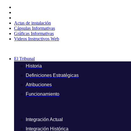
Ir
al
contenido
Actas de instalación
Cápsulas Informativas
Gráficas Informativas
Videos Instructivos Web
El Tribunal
Historia
Definiciones Estratégicas
Atribuciones
Funcionamiento
Integración Actual
Integración Histórica