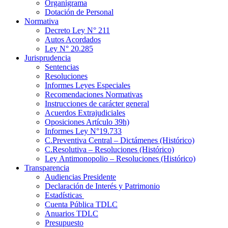
Organigrama
Dotación de Personal
Normativa
Decreto Ley N° 211
Autos Acordados
Ley N° 20.285
Jurisprudencia
Sentencias
Resoluciones
Informes Leyes Especiales
Recomendaciones Normativas
Instrucciones de carácter general
Acuerdos Extrajudiciales
Oposiciones Artículo 39h)
Informes Ley N°19.733
C.Preventiva Central – Dictámenes (Histórico)
C.Resolutiva – Resoluciones (Histórico)
Ley Antimonopolio – Resoluciones (Histórico)
Transparencia
Audiencias Presidente
Declaración de Interés y Patrimonio
Estadísticas
Cuenta Pública TDLC
Anuarios TDLC
Presupuesto