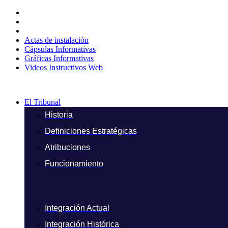
Ir
al
contenido
Actas de instalación
Cápsulas Informativas
Gráficas Informativas
Videos Instructivos Web
El Tribunal
Historia
Definiciones Estratégicas
Atribuciones
Funcionamiento
Integración Actual
Integración Histórica