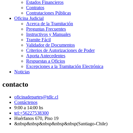
Estados Financieros
Contratos
Contrataciones Públicas
Oficina Judicial
Acerca de la Tramitación
Preguntas Frecuentes
Instructivos y Manuales
Tramite Fácil
Validador de Documentos
Criterios de Autorizaciones de Poder
Aporta Antecedentes
Respuestas a Oficios
Excepciones a la Tramitación Electrónica
Noticias
contacto
oficinadepartes@tdlc.cl
Contáctenos
9:00 a 14:00 hs
tel:+56227538300
Huérfanos 670, Piso 19
&nbsp&nbsp&nbsp&nbsp&nbsp(Santiago-Chile)