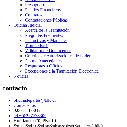
Presupuesto
Estados Financieros
Contratos
Contrataciones Públicas
Oficina Judicial
Acerca de la Tramitación
Preguntas Frecuentes
Instructivos y Manuales
Tramite Fácil
Validador de Documentos
Criterios de Autorizaciones de Poder
Aporta Antecedentes
Respuestas a Oficios
Excepciones a la Tramitación Electrónica
Noticias
contacto
oficinadepartes@tdlc.cl
Contáctenos
9:00 a 14:00 hs
tel:+56227538300
Huérfanos 670, Piso 19
&nbsp&nbsp&nbsp&nbsp&nbsp(Santiago-Chile)