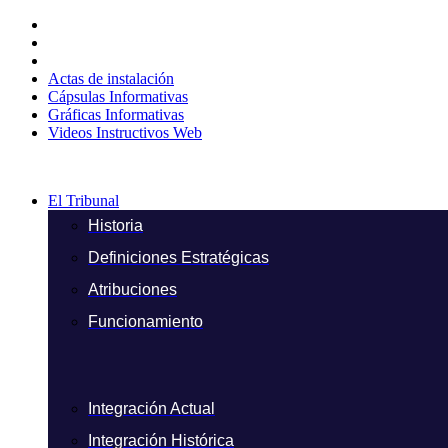
Ir
al
contenido
Actas de instalación
Cápsulas Informativas
Gráficas Informativas
Videos Instructivos Web
El Tribunal
Historia
Definiciones Estratégicas
Atribuciones
Funcionamiento
Integración Actual
Integración Histórica