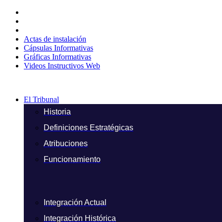
Ir
al
contenido
Actas de instalación
Cápsulas Informativas
Gráficas Informativas
Videos Instructivos Web
El Tribunal
Historia
Definiciones Estratégicas
Atribuciones
Funcionamiento
Integración Actual
Integración Histórica