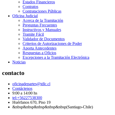
Estados Financieros
Contratos
Contrataciones Públicas
Oficina Judicial
Acerca de la Tramitación
Preguntas Frecuentes
Instructivos y Manuales
Tramite Fácil
Validador de Documentos
Criterios de Autorizaciones de Poder
Aporta Antecedentes
Respuestas a Oficios
Excepciones a la Tramitación Electrónica
Noticias
contacto
oficinadepartes@tdlc.cl
Contáctenos
9:00 a 14:00 hs
tel:+56227538300
Huérfanos 670, Piso 19
&nbsp&nbsp&nbsp&nbsp&nbsp(Santiago-Chile)