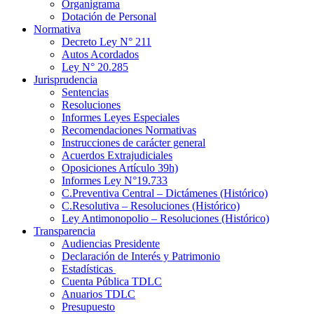
Organigrama
Dotación de Personal
Normativa
Decreto Ley N° 211
Autos Acordados
Ley N° 20.285
Jurisprudencia
Sentencias
Resoluciones
Informes Leyes Especiales
Recomendaciones Normativas
Instrucciones de carácter general
Acuerdos Extrajudiciales
Oposiciones Artículo 39h)
Informes Ley N°19.733
C.Preventiva Central – Dictámenes (Histórico)
C.Resolutiva – Resoluciones (Histórico)
Ley Antimonopolio – Resoluciones (Histórico)
Transparencia
Audiencias Presidente
Declaración de Interés y Patrimonio
Estadísticas
Cuenta Pública TDLC
Anuarios TDLC
Presupuesto