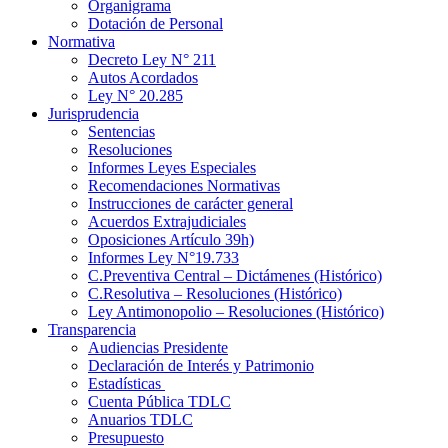
Organigrama
Dotación de Personal
Normativa
Decreto Ley N° 211
Autos Acordados
Ley N° 20.285
Jurisprudencia
Sentencias
Resoluciones
Informes Leyes Especiales
Recomendaciones Normativas
Instrucciones de carácter general
Acuerdos Extrajudiciales
Oposiciones Artículo 39h)
Informes Ley N°19.733
C.Preventiva Central – Dictámenes (Histórico)
C.Resolutiva – Resoluciones (Histórico)
Ley Antimonopolio – Resoluciones (Histórico)
Transparencia
Audiencias Presidente
Declaración de Interés y Patrimonio
Estadísticas
Cuenta Pública TDLC
Anuarios TDLC
Presupuesto