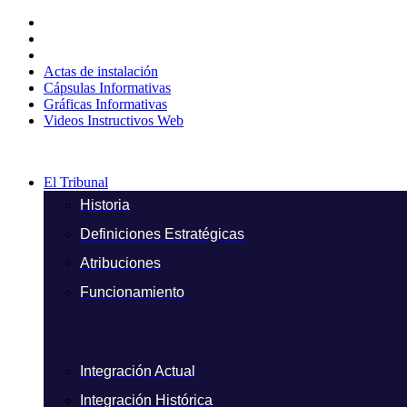
Ir
al
contenido
Actas de instalación
Cápsulas Informativas
Gráficas Informativas
Videos Instructivos Web
El Tribunal
Historia
Definiciones Estratégicas
Atribuciones
Funcionamiento
Integración Actual
Integración Histórica