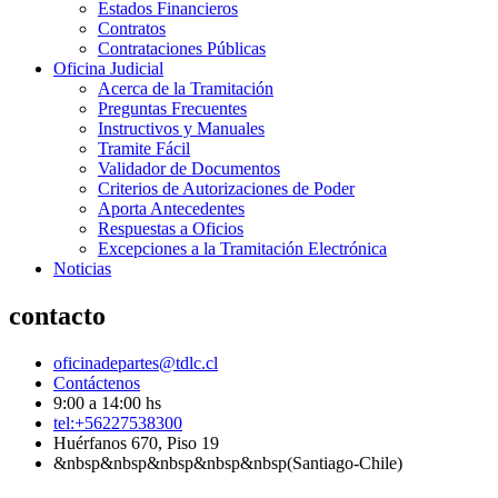
Estados Financieros
Contratos
Contrataciones Públicas
Oficina Judicial
Acerca de la Tramitación
Preguntas Frecuentes
Instructivos y Manuales
Tramite Fácil
Validador de Documentos
Criterios de Autorizaciones de Poder
Aporta Antecedentes
Respuestas a Oficios
Excepciones a la Tramitación Electrónica
Noticias
contacto
oficinadepartes@tdlc.cl
Contáctenos
9:00 a 14:00 hs
tel:+56227538300
Huérfanos 670, Piso 19
&nbsp&nbsp&nbsp&nbsp&nbsp(Santiago-Chile)