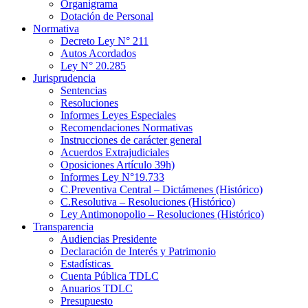
Organigrama
Dotación de Personal
Normativa
Decreto Ley N° 211
Autos Acordados
Ley N° 20.285
Jurisprudencia
Sentencias
Resoluciones
Informes Leyes Especiales
Recomendaciones Normativas
Instrucciones de carácter general
Acuerdos Extrajudiciales
Oposiciones Artículo 39h)
Informes Ley N°19.733
C.Preventiva Central – Dictámenes (Histórico)
C.Resolutiva – Resoluciones (Histórico)
Ley Antimonopolio – Resoluciones (Histórico)
Transparencia
Audiencias Presidente
Declaración de Interés y Patrimonio
Estadísticas
Cuenta Pública TDLC
Anuarios TDLC
Presupuesto