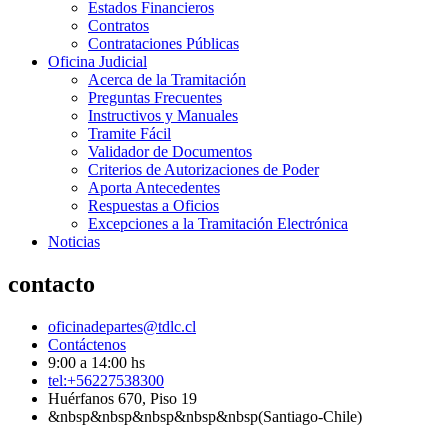
Estados Financieros
Contratos
Contrataciones Públicas
Oficina Judicial
Acerca de la Tramitación
Preguntas Frecuentes
Instructivos y Manuales
Tramite Fácil
Validador de Documentos
Criterios de Autorizaciones de Poder
Aporta Antecedentes
Respuestas a Oficios
Excepciones a la Tramitación Electrónica
Noticias
contacto
oficinadepartes@tdlc.cl
Contáctenos
9:00 a 14:00 hs
tel:+56227538300
Huérfanos 670, Piso 19
&nbsp&nbsp&nbsp&nbsp&nbsp(Santiago-Chile)