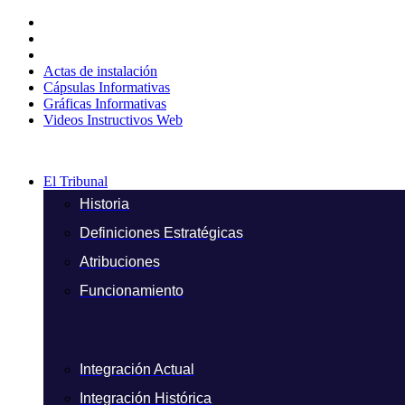
Ir
al
contenido
Actas de instalación
Cápsulas Informativas
Gráficas Informativas
Videos Instructivos Web
El Tribunal
Historia
Definiciones Estratégicas
Atribuciones
Funcionamiento
Integración Actual
Integración Histórica