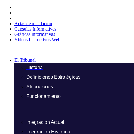
Ir
al
contenido
Actas de instalación
Cápsulas Informativas
Gráficas Informativas
Videos Instructivos Web
El Tribunal
Historia
Definiciones Estratégicas
Atribuciones
Funcionamiento
Integración Actual
Integración Histórica