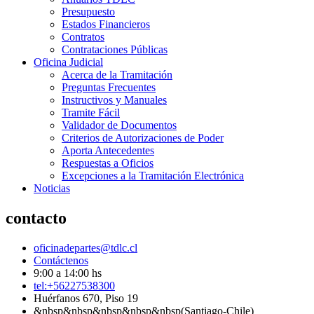
Presupuesto
Estados Financieros
Contratos
Contrataciones Públicas
Oficina Judicial
Acerca de la Tramitación
Preguntas Frecuentes
Instructivos y Manuales
Tramite Fácil
Validador de Documentos
Criterios de Autorizaciones de Poder
Aporta Antecedentes
Respuestas a Oficios
Excepciones a la Tramitación Electrónica
Noticias
contacto
oficinadepartes@tdlc.cl
Contáctenos
9:00 a 14:00 hs
tel:+56227538300
Huérfanos 670, Piso 19
&nbsp&nbsp&nbsp&nbsp&nbsp(Santiago-Chile)