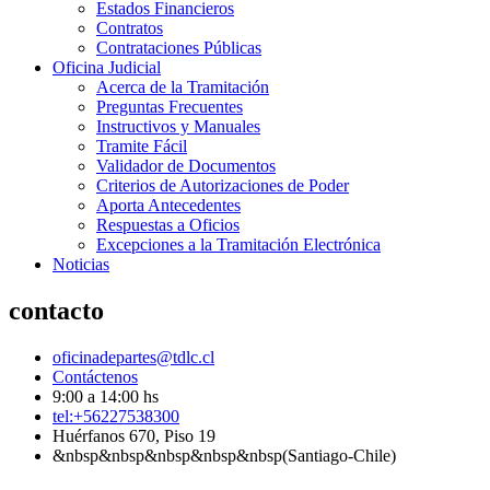
Estados Financieros
Contratos
Contrataciones Públicas
Oficina Judicial
Acerca de la Tramitación
Preguntas Frecuentes
Instructivos y Manuales
Tramite Fácil
Validador de Documentos
Criterios de Autorizaciones de Poder
Aporta Antecedentes
Respuestas a Oficios
Excepciones a la Tramitación Electrónica
Noticias
contacto
oficinadepartes@tdlc.cl
Contáctenos
9:00 a 14:00 hs
tel:+56227538300
Huérfanos 670, Piso 19
&nbsp&nbsp&nbsp&nbsp&nbsp(Santiago-Chile)