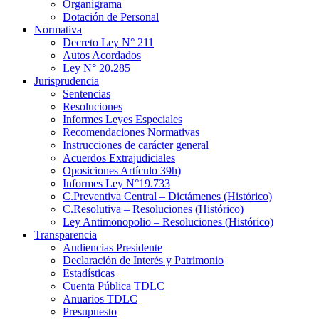
Organigrama
Dotación de Personal
Normativa
Decreto Ley N° 211
Autos Acordados
Ley N° 20.285
Jurisprudencia
Sentencias
Resoluciones
Informes Leyes Especiales
Recomendaciones Normativas
Instrucciones de carácter general
Acuerdos Extrajudiciales
Oposiciones Artículo 39h)
Informes Ley N°19.733
C.Preventiva Central – Dictámenes (Histórico)
C.Resolutiva – Resoluciones (Histórico)
Ley Antimonopolio – Resoluciones (Histórico)
Transparencia
Audiencias Presidente
Declaración de Interés y Patrimonio
Estadísticas
Cuenta Pública TDLC
Anuarios TDLC
Presupuesto