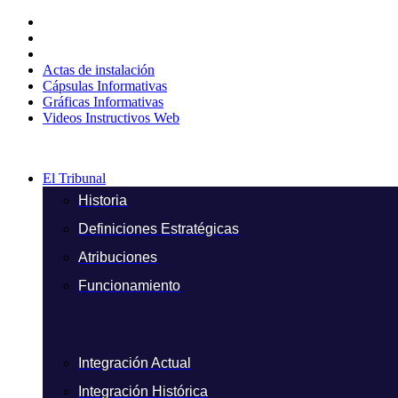
Ir
al
contenido
Actas de instalación
Cápsulas Informativas
Gráficas Informativas
Videos Instructivos Web
El Tribunal
Historia
Definiciones Estratégicas
Atribuciones
Funcionamiento
Integración Actual
Integración Histórica