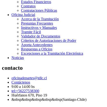
Estados Financieros
Contratos
Contrataciones Públicas
Oficina Judicial
Acerca de la Tramitación
Preguntas Frecuentes
Instructivos y Manuales
Tramite Fácil
Validador de Documentos
Criterios de Autorizaciones de Poder
Aporta Antecedentes
Respuestas a Oficios
Excepciones a la Tramitación Electrónica
Noticias
contacto
oficinadepartes@tdlc.cl
Contáctenos
9:00 a 14:00 hs
tel:+56227538300
Huérfanos 670, Piso 19
&nbsp&nbsp&nbsp&nbsp&nbsp(Santiago-Chile)