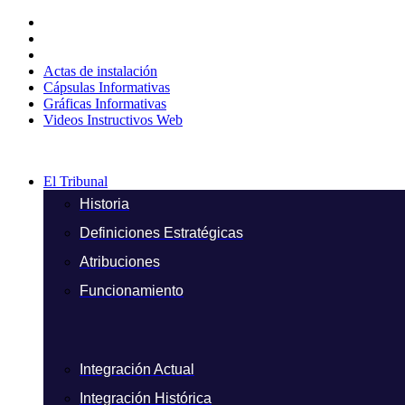
Ir
al
contenido
Actas de instalación
Cápsulas Informativas
Gráficas Informativas
Videos Instructivos Web
El Tribunal
Historia
Definiciones Estratégicas
Atribuciones
Funcionamiento
Integración Actual
Integración Histórica