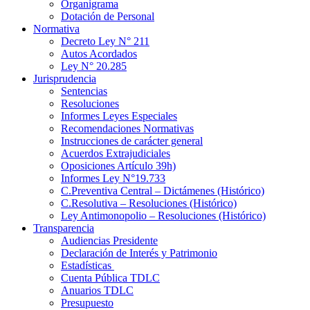
Organigrama
Dotación de Personal
Normativa
Decreto Ley N° 211
Autos Acordados
Ley N° 20.285
Jurisprudencia
Sentencias
Resoluciones
Informes Leyes Especiales
Recomendaciones Normativas
Instrucciones de carácter general
Acuerdos Extrajudiciales
Oposiciones Artículo 39h)
Informes Ley N°19.733
C.Preventiva Central – Dictámenes (Histórico)
C.Resolutiva – Resoluciones (Histórico)
Ley Antimonopolio – Resoluciones (Histórico)
Transparencia
Audiencias Presidente
Declaración de Interés y Patrimonio
Estadísticas
Cuenta Pública TDLC
Anuarios TDLC
Presupuesto