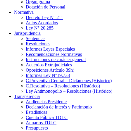
Organigrama
Dotación de Personal
Normativa
Decreto Ley N° 211
Autos Acordados
Ley N° 20.285
Jurisprudencia
Sentencias
Resoluciones
Informes Leyes Especiales
Recomendaciones Normativas
Instrucciones de carácter general
Acuerdos Extrajudiciales
Oposiciones Artículo 39h)
Informes Ley N°19.733
C.Preventiva Central – Dictámenes (Histórico)
C.Resolutiva – Resoluciones (Histórico)
Ley Antimonopolio – Resoluciones (Histórico)
Transparencia
Audiencias Presidente
Declaración de Interés y Patrimonio
Estadísticas
Cuenta Pública TDLC
Anuarios TDLC
Presupuesto