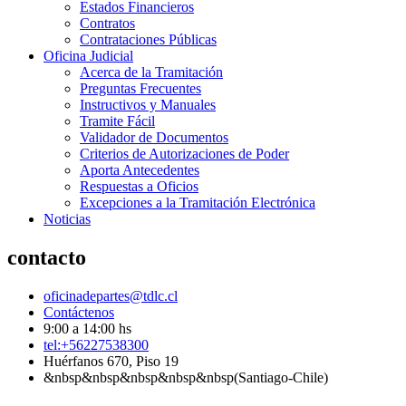
Estados Financieros
Contratos
Contrataciones Públicas
Oficina Judicial
Acerca de la Tramitación
Preguntas Frecuentes
Instructivos y Manuales
Tramite Fácil
Validador de Documentos
Criterios de Autorizaciones de Poder
Aporta Antecedentes
Respuestas a Oficios
Excepciones a la Tramitación Electrónica
Noticias
contacto
oficinadepartes@tdlc.cl
Contáctenos
9:00 a 14:00 hs
tel:+56227538300
Huérfanos 670, Piso 19
&nbsp&nbsp&nbsp&nbsp&nbsp(Santiago-Chile)