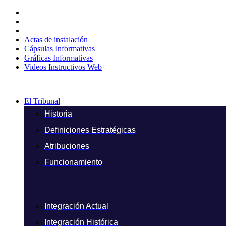
Ir
al
contenido
Actas de instalación
Cápsulas Informativas
Gráficas Informativas
Videos Instructivos Web
El Tribunal
Historia
Definiciones Estratégicas
Atribuciones
Funcionamiento
Integración Actual
Integración Histórica