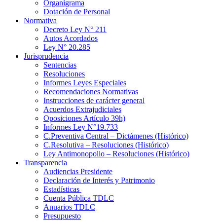
Organigrama
Dotación de Personal
Normativa
Decreto Ley N° 211
Autos Acordados
Ley N° 20.285
Jurisprudencia
Sentencias
Resoluciones
Informes Leyes Especiales
Recomendaciones Normativas
Instrucciones de carácter general
Acuerdos Extrajudiciales
Oposiciones Artículo 39h)
Informes Ley N°19.733
C.Preventiva Central – Dictámenes (Histórico)
C.Resolutiva – Resoluciones (Histórico)
Ley Antimonopolio – Resoluciones (Histórico)
Transparencia
Audiencias Presidente
Declaración de Interés y Patrimonio
Estadísticas
Cuenta Pública TDLC
Anuarios TDLC
Presupuesto