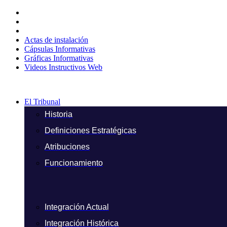
Ir
al
contenido
Actas de instalación
Cápsulas Informativas
Gráficas Informativas
Videos Instructivos Web
El Tribunal
Historia
Definiciones Estratégicas
Atribuciones
Funcionamiento
Integración Actual
Integración Histórica