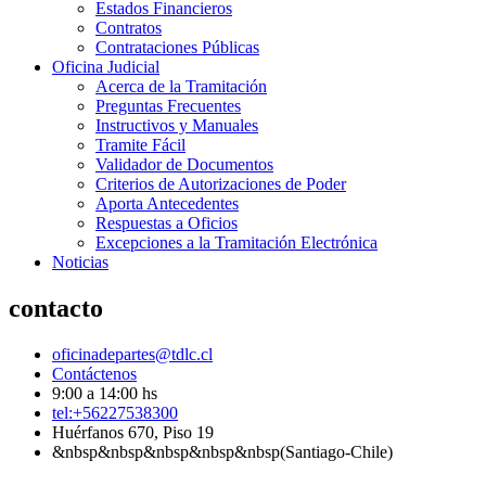
Estados Financieros
Contratos
Contrataciones Públicas
Oficina Judicial
Acerca de la Tramitación
Preguntas Frecuentes
Instructivos y Manuales
Tramite Fácil
Validador de Documentos
Criterios de Autorizaciones de Poder
Aporta Antecedentes
Respuestas a Oficios
Excepciones a la Tramitación Electrónica
Noticias
contacto
oficinadepartes@tdlc.cl
Contáctenos
9:00 a 14:00 hs
tel:+56227538300
Huérfanos 670, Piso 19
&nbsp&nbsp&nbsp&nbsp&nbsp(Santiago-Chile)