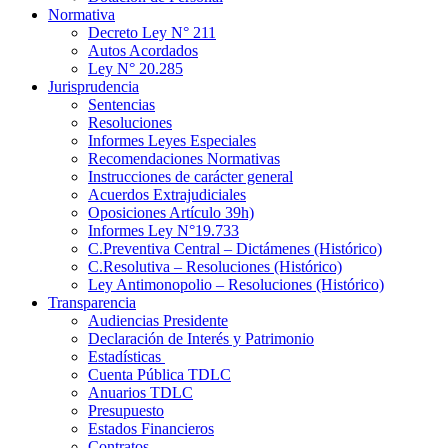
Normativa
Decreto Ley N° 211
Autos Acordados
Ley N° 20.285
Jurisprudencia
Sentencias
Resoluciones
Informes Leyes Especiales
Recomendaciones Normativas
Instrucciones de carácter general
Acuerdos Extrajudiciales
Oposiciones Artículo 39h)
Informes Ley N°19.733
C.Preventiva Central – Dictámenes (Histórico)
C.Resolutiva – Resoluciones (Histórico)
Ley Antimonopolio – Resoluciones (Histórico)
Transparencia
Audiencias Presidente
Declaración de Interés y Patrimonio
Estadísticas
Cuenta Pública TDLC
Anuarios TDLC
Presupuesto
Estados Financieros
Contratos