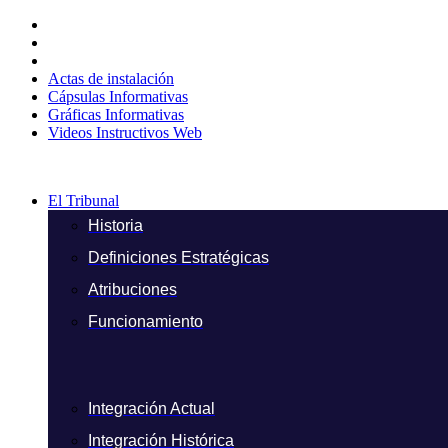
Ir
al
contenido
Actas de instalación
Cápsulas Informativas
Gráficas Informativas
Videos Instructivos Web
El Tribunal
Historia
Definiciones Estratégicas
Atribuciones
Funcionamiento
Integración Actual
Integración Histórica