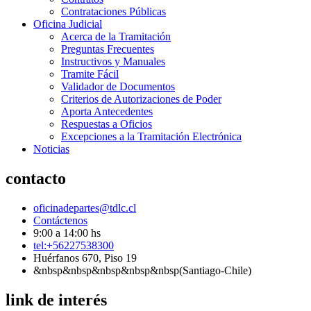
Contrataciones Públicas
Oficina Judicial
Acerca de la Tramitación
Preguntas Frecuentes
Instructivos y Manuales
Tramite Fácil
Validador de Documentos
Criterios de Autorizaciones de Poder
Aporta Antecedentes
Respuestas a Oficios
Excepciones a la Tramitación Electrónica
Noticias
contacto
oficinadepartes@tdlc.cl
Contáctenos
9:00 a 14:00 hs
tel:+56227538300
Huérfanos 670, Piso 19
&nbsp&nbsp&nbsp&nbsp&nbsp(Santiago-Chile)
link de interés