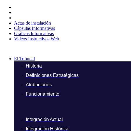
Ir
al
contenido
Actas de instalación
Cápsulas Informativas
Gráficas Informativas
Videos Instructivos Web
El Tribunal
Historia
Definiciones Estratégicas
Atribuciones
Funcionamiento
Integración Actual
Integración Histórica