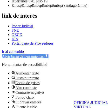
Huérfanos 670, Piso 19
&nbsp&nbsp&nbsp&nbsp&nbsp(Santiago-Chile)
link de interés
Poder Judicial
FNE
OECD
ICN
Portal pago de Proveedores
Ir al contenido
Abrir barra de herramientas
Herramientas de accesibilidad
Aumentar texto
Disminuir texto
Escala de grises
Alto contraste
Contraste negativo
Fondo claro
Subrayar enlaces
OFICINA JUDICIAL
Fuente legible
VIRTUAL