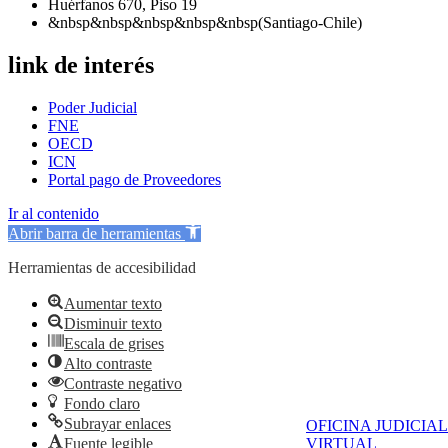
Huérfanos 670, Piso 19
&nbsp&nbsp&nbsp&nbsp&nbsp(Santiago-Chile)
link de interés
Poder Judicial
FNE
OECD
ICN
Portal pago de Proveedores
Ir al contenido
Abrir barra de herramientas
Herramientas de accesibilidad
Aumentar texto
Disminuir texto
Escala de grises
Alto contraste
Contraste negativo
Fondo claro
Subrayar enlaces
OFICINA JUDICIAL
Fuente legible
VIRTUAL