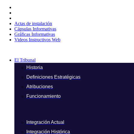
Ir
al
contenido
Actas de instalación
Cápsulas Informativas
Gráficas Informativas
Videos Instructivos Web
El Tribunal
Historia
Definiciones Estratégicas
Atribuciones
Funcionamiento
Integración Actual
Integración Histórica