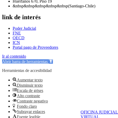
Huérfanos 670, Piso 19
&nbsp&nbsp&nbsp&nbsp&nbsp(Santiago-Chile)
link de interés
Poder Judicial
FNE
OECD
ICN
Portal pago de Proveedores
Ir al contenido
Abrir barra de herramientas
Herramientas de accesibilidad
Aumentar texto
Disminuir texto
Escala de grises
Alto contraste
Contraste negativo
Fondo claro
Subrayar enlaces
OFICINA JUDICIAL
Fuente legible
VIRTUAL