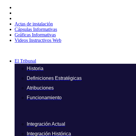
Ir
al
contenido
Actas de instalación
Cápsulas Informativas
Gráficas Informativas
Videos Instructivos Web
El Tribunal
Historia
Definiciones Estratégicas
Atribuciones
Funcionamiento
Integración Actual
Integración Histórica