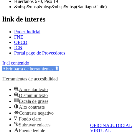
Huérfanos 670, Piso 19
&nbsp&nbsp&nbsp&nbsp&nbsp(Santiago-Chile)
link de interés
Poder Judicial
FNE
OECD
ICN
Portal pago de Proveedores
Ir al contenido
Abrir barra de herramientas
Herramientas de accesibilidad
Aumentar texto
Disminuir texto
Escala de grises
Alto contraste
Contraste negativo
Fondo claro
Subrayar enlaces
OFICINA JUDICIAL
Fuente legible
VIRTUAL