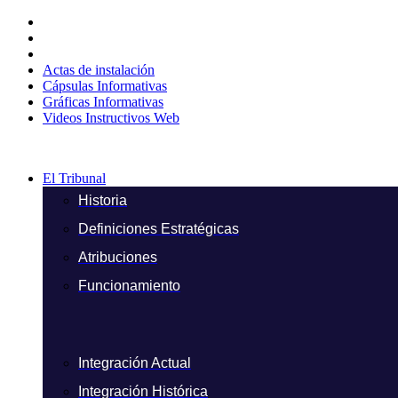
Ir
al
contenido
Actas de instalación
Cápsulas Informativas
Gráficas Informativas
Videos Instructivos Web
El Tribunal
Historia
Definiciones Estratégicas
Atribuciones
Funcionamiento
Integración Actual
Integración Histórica