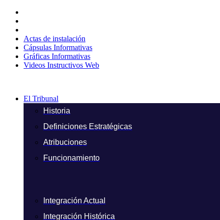
Ir
al
contenido
Actas de instalación
Cápsulas Informativas
Gráficas Informativas
Videos Instructivos Web
El Tribunal
Historia
Definiciones Estratégicas
Atribuciones
Funcionamiento
Integración Actual
Integración Histórica