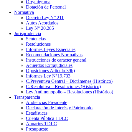
Organigrama
Dotación de Personal
Normativa
Decreto Ley N° 211
Autos Acordados
Ley N° 20.285
Jurisprudencia
Sentencias
Resoluciones
Informes Leyes Especiales
Recomendaciones Normativas
Instrucciones de carácter general
Acuerdos Extrajudiciales
Oposiciones Artículo 39h)
Informes Ley N°19.733
C.Preventiva Central – Dictámenes (Histórico)
C.Resolutiva – Resoluciones (Histórico)
Ley Antimonopolio – Resoluciones (Histórico)
Transparencia
Audiencias Presidente
Declaración de Interés y Patrimonio
Estadísticas
Cuenta Pública TDLC
Anuarios TDLC
Presupuesto