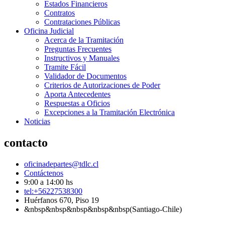
Estados Financieros
Contratos
Contrataciones Públicas
Oficina Judicial
Acerca de la Tramitación
Preguntas Frecuentes
Instructivos y Manuales
Tramite Fácil
Validador de Documentos
Criterios de Autorizaciones de Poder
Aporta Antecedentes
Respuestas a Oficios
Excepciones a la Tramitación Electrónica
Noticias
contacto
oficinadepartes@tdlc.cl
Contáctenos
9:00 a 14:00 hs
tel:+56227538300
Huérfanos 670, Piso 19
&nbsp&nbsp&nbsp&nbsp&nbsp(Santiago-Chile)