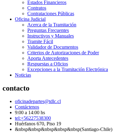
Estados Financieros
Contratos
Contrataciones Públicas
Oficina Judicial
Acerca de la Tramitación
Preguntas Frecuentes
Instructivos y Manuales
Tramite Fácil
Validador de Documentos
Criterios de Autorizaciones de Poder
Aporta Antecedentes
Respuestas a Oficios
Excepciones a la Tramitación Electrónica
Noticias
contacto
oficinadepartes@tdlc.cl
Contáctenos
9:00 a 14:00 hs
tel:+56227538300
Huérfanos 670, Piso 19
&nbsp&nbsp&nbsp&nbsp&nbsp(Santiago-Chile)