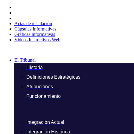
Ir
al
contenido
Actas de instalación
Cápsulas Informativas
Gráficas Informativas
Videos Instructivos Web
El Tribunal
Historia
Definiciones Estratégicas
Atribuciones
Funcionamiento
Integración Actual
Integración Histórica