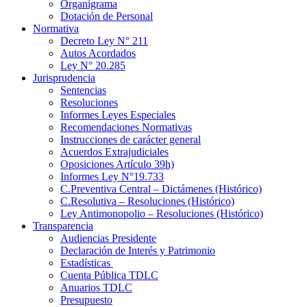
Organigrama
Dotación de Personal
Normativa
Decreto Ley N° 211
Autos Acordados
Ley N° 20.285
Jurisprudencia
Sentencias
Resoluciones
Informes Leyes Especiales
Recomendaciones Normativas
Instrucciones de carácter general
Acuerdos Extrajudiciales
Oposiciones Artículo 39h)
Informes Ley N°19.733
C.Preventiva Central – Dictámenes (Histórico)
C.Resolutiva – Resoluciones (Histórico)
Ley Antimonopolio – Resoluciones (Histórico)
Transparencia
Audiencias Presidente
Declaración de Interés y Patrimonio
Estadísticas
Cuenta Pública TDLC
Anuarios TDLC
Presupuesto