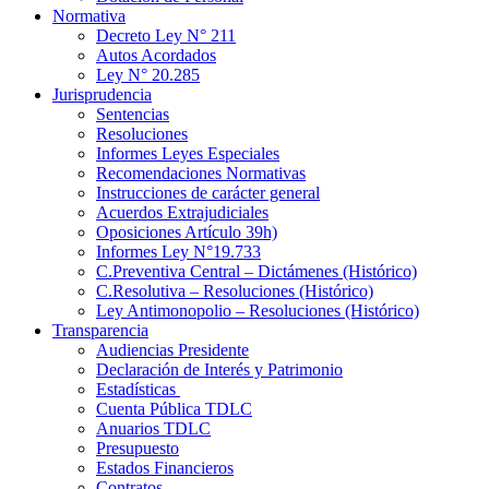
Normativa
Decreto Ley N° 211
Autos Acordados
Ley N° 20.285
Jurisprudencia
Sentencias
Resoluciones
Informes Leyes Especiales
Recomendaciones Normativas
Instrucciones de carácter general
Acuerdos Extrajudiciales
Oposiciones Artículo 39h)
Informes Ley N°19.733
C.Preventiva Central – Dictámenes (Histórico)
C.Resolutiva – Resoluciones (Histórico)
Ley Antimonopolio – Resoluciones (Histórico)
Transparencia
Audiencias Presidente
Declaración de Interés y Patrimonio
Estadísticas
Cuenta Pública TDLC
Anuarios TDLC
Presupuesto
Estados Financieros
Contratos