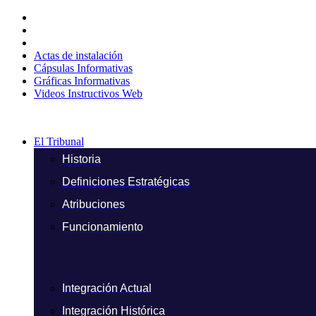
Ir
al
contenido
Actas de instalación
Cápsulas Informativas
Gráficas Informativas
Videos Instructivos Web
El Tribunal
Historia
Definiciones Estratégicas
Atribuciones
Funcionamiento
Integración Actual
Integración Histórica