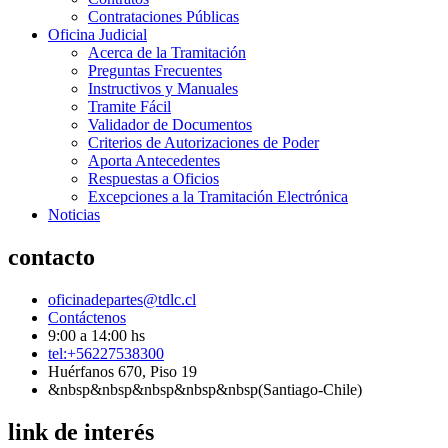
Contrataciones Públicas
Oficina Judicial
Acerca de la Tramitación
Preguntas Frecuentes
Instructivos y Manuales
Tramite Fácil
Validador de Documentos
Criterios de Autorizaciones de Poder
Aporta Antecedentes
Respuestas a Oficios
Excepciones a la Tramitación Electrónica
Noticias
contacto
oficinadepartes@tdlc.cl
Contáctenos
9:00 a 14:00 hs
tel:+56227538300
Huérfanos 670, Piso 19
&nbsp&nbsp&nbsp&nbsp&nbsp(Santiago-Chile)
link de interés