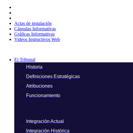
Ir
al
contenido
Actas de instalación
Cápsulas Informativas
Gráficas Informativas
Videos Instructivos Web
El Tribunal
Historia
Definiciones Estratégicas
Atribuciones
Funcionamiento
Integración Actual
Integración Histórica