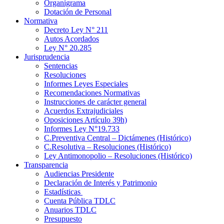
Organigrama
Dotación de Personal
Normativa
Decreto Ley N° 211
Autos Acordados
Ley N° 20.285
Jurisprudencia
Sentencias
Resoluciones
Informes Leyes Especiales
Recomendaciones Normativas
Instrucciones de carácter general
Acuerdos Extrajudiciales
Oposiciones Artículo 39h)
Informes Ley N°19.733
C.Preventiva Central – Dictámenes (Histórico)
C.Resolutiva – Resoluciones (Histórico)
Ley Antimonopolio – Resoluciones (Histórico)
Transparencia
Audiencias Presidente
Declaración de Interés y Patrimonio
Estadísticas
Cuenta Pública TDLC
Anuarios TDLC
Presupuesto