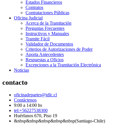
Estados Financieros
Contratos
Contrataciones Públicas
Oficina Judicial
Acerca de la Tramitación
Preguntas Frecuentes
Instructivos y Manuales
Tramite Fácil
Validador de Documentos
Criterios de Autorizaciones de Poder
Aporta Antecedentes
Respuestas a Oficios
Excepciones a la Tramitación Electrónica
Noticias
contacto
oficinadepartes@tdlc.cl
Contáctenos
9:00 a 14:00 hs
tel:+56227538300
Huérfanos 670, Piso 19
&nbsp&nbsp&nbsp&nbsp&nbsp(Santiago-Chile)