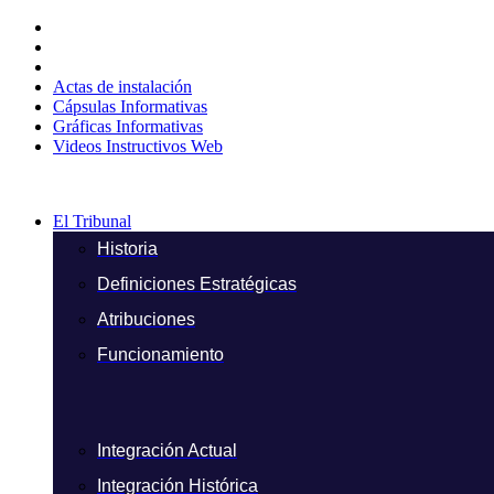
Ir
al
contenido
Actas de instalación
Cápsulas Informativas
Gráficas Informativas
Videos Instructivos Web
El Tribunal
Historia
Definiciones Estratégicas
Atribuciones
Funcionamiento
Integración Actual
Integración Histórica