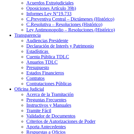
Acuerdos Extrajudiciales
Oposiciones Artículo 39h)
Informes Ley N°19.733
C.Preventiva Central – Dictámenes (Histórico)
C.Resolutiva – Resoluciones (Histórico)
Ley Antimonopolio – Resoluciones (Histórico)
Transparencia
Audiencias Presidente
Declaración de Interés y Patrimonio
Estadísticas
Cuenta Pública TDLC
Anuarios TDLC
Presupuesto
Estados Financieros
Contratos
Contrataciones Públicas
Oficina Judicial
Acerca de la Tramitación
Preguntas Frecuentes
Instructivos y Manuales
Tramite Fácil
Validador de Documentos
Criterios de Autorizaciones de Poder
Aporta Antecedentes
Respuestas a Oficios