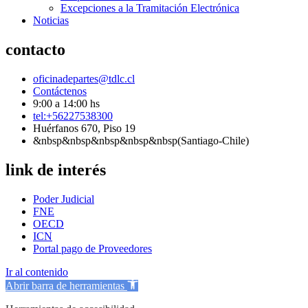
Excepciones a la Tramitación Electrónica
Noticias
contacto
oficinadepartes@tdlc.cl
Contáctenos
9:00 a 14:00 hs
tel:+56227538300
Huérfanos 670, Piso 19
&nbsp&nbsp&nbsp&nbsp&nbsp(Santiago-Chile)
link de interés
Poder Judicial
FNE
OECD
ICN
Portal pago de Proveedores
Ir al contenido
Abrir barra de herramientas