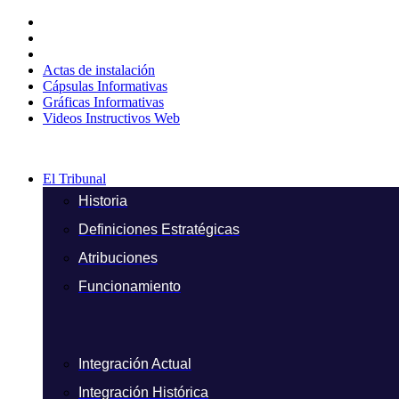
Ir
al
contenido
Actas de instalación
Cápsulas Informativas
Gráficas Informativas
Videos Instructivos Web
El Tribunal
Historia
Definiciones Estratégicas
Atribuciones
Funcionamiento
Integración Actual
Integración Histórica