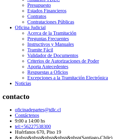
Presupuesto
Estados Financieros
Contratos
Contrataciones Públicas
Oficina Judicial
Acerca de la Tramitación
Preguntas Frecuentes
Instructivos y Manuales
Tramite Fácil
Validador de Documentos
Criterios de Autorizaciones de Poder
Aporta Antecedentes
Respuestas a Oficios
Excepciones a la Tramitación Electrónica
Noticias
contacto
oficinadepartes@tdlc.cl
Contáctenos
9:00 a 14:00 hs
tel:+56227538300
Huérfanos 670, Piso 19
&nbsp&nbsp&nbsp&nbsp&nbsp(Santiago-Chile)