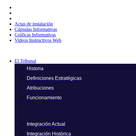
Ir
al
contenido
Actas de instalación
Cápsulas Informativas
Gráficas Informativas
Videos Instructivos Web
El Tribunal
Historia
Definiciones Estratégicas
Atribuciones
Funcionamiento
Integración Actual
Integración Histórica