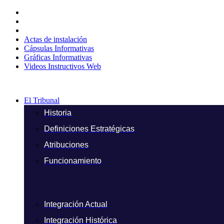
Ir
al
contenido
Actas de instalación
Cápsulas Informativas
Gráficas Informativas
Videos Instructivos Web
El Tribunal
Historia
Definiciones Estratégicas
Atribuciones
Funcionamiento
Integración Actual
Integración Histórica