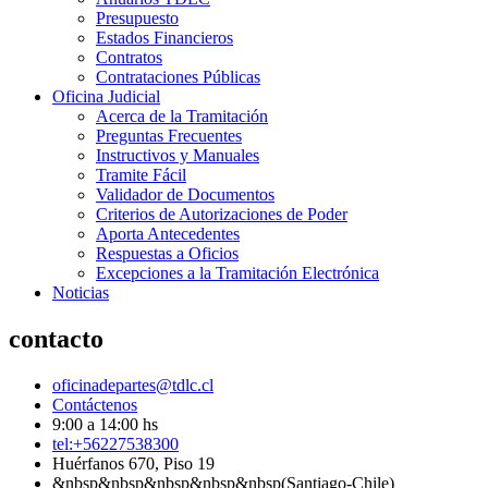
Presupuesto
Estados Financieros
Contratos
Contrataciones Públicas
Oficina Judicial
Acerca de la Tramitación
Preguntas Frecuentes
Instructivos y Manuales
Tramite Fácil
Validador de Documentos
Criterios de Autorizaciones de Poder
Aporta Antecedentes
Respuestas a Oficios
Excepciones a la Tramitación Electrónica
Noticias
contacto
oficinadepartes@tdlc.cl
Contáctenos
9:00 a 14:00 hs
tel:+56227538300
Huérfanos 670, Piso 19
&nbsp&nbsp&nbsp&nbsp&nbsp(Santiago-Chile)