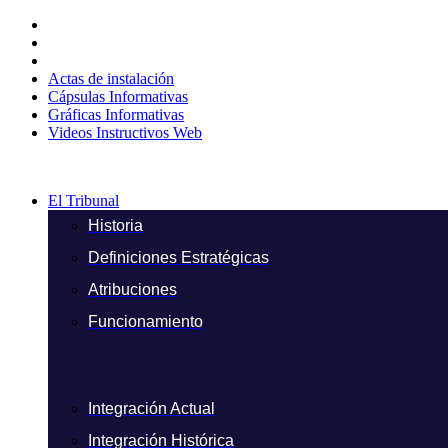
Ir
al
contenido
Actas de instalación
Cápsulas Informativas
Gráficas Informativas
Videos Instructivos Web
El Tribunal
Historia
Definiciones Estratégicas
Atribuciones
Funcionamiento
Integración Actual
Integración Histórica