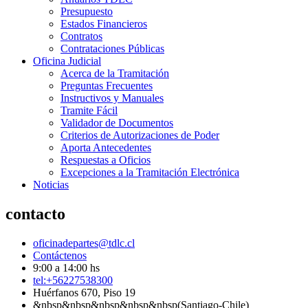
Presupuesto
Estados Financieros
Contratos
Contrataciones Públicas
Oficina Judicial
Acerca de la Tramitación
Preguntas Frecuentes
Instructivos y Manuales
Tramite Fácil
Validador de Documentos
Criterios de Autorizaciones de Poder
Aporta Antecedentes
Respuestas a Oficios
Excepciones a la Tramitación Electrónica
Noticias
contacto
oficinadepartes@tdlc.cl
Contáctenos
9:00 a 14:00 hs
tel:+56227538300
Huérfanos 670, Piso 19
&nbsp&nbsp&nbsp&nbsp&nbsp(Santiago-Chile)