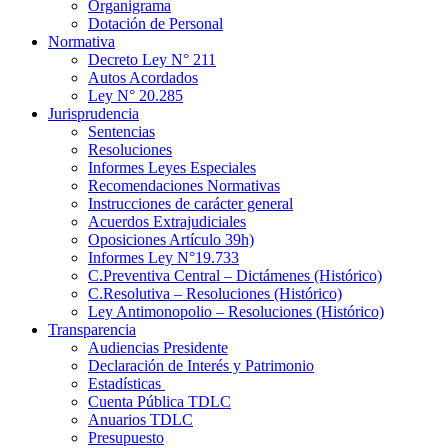
Organigrama
Dotación de Personal
Normativa
Decreto Ley N° 211
Autos Acordados
Ley N° 20.285
Jurisprudencia
Sentencias
Resoluciones
Informes Leyes Especiales
Recomendaciones Normativas
Instrucciones de carácter general
Acuerdos Extrajudiciales
Oposiciones Artículo 39h)
Informes Ley N°19.733
C.Preventiva Central – Dictámenes (Histórico)
C.Resolutiva – Resoluciones (Histórico)
Ley Antimonopolio – Resoluciones (Histórico)
Transparencia
Audiencias Presidente
Declaración de Interés y Patrimonio
Estadísticas
Cuenta Pública TDLC
Anuarios TDLC
Presupuesto