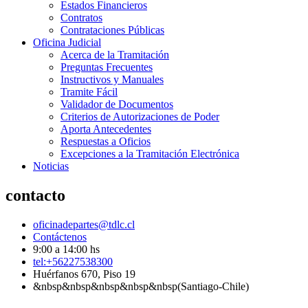
Estados Financieros
Contratos
Contrataciones Públicas
Oficina Judicial
Acerca de la Tramitación
Preguntas Frecuentes
Instructivos y Manuales
Tramite Fácil
Validador de Documentos
Criterios de Autorizaciones de Poder
Aporta Antecedentes
Respuestas a Oficios
Excepciones a la Tramitación Electrónica
Noticias
contacto
oficinadepartes@tdlc.cl
Contáctenos
9:00 a 14:00 hs
tel:+56227538300
Huérfanos 670, Piso 19
&nbsp&nbsp&nbsp&nbsp&nbsp(Santiago-Chile)