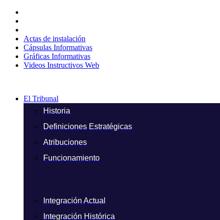
Ir
al
contenido
Actas de instalación
Cápsulas Informativas
Gráficas Informativas
Videos Instructivos Web
El Tribunal
Historia
Definiciones Estratégicas
Atribuciones
Funcionamiento
Integración Actual
Integración Histórica