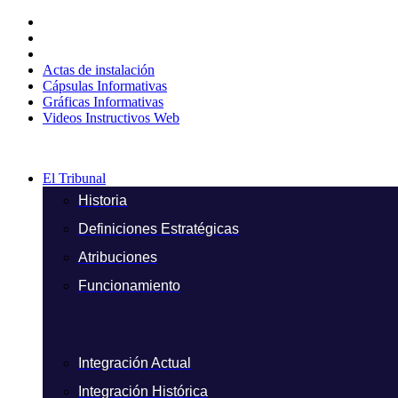
Ir
al
contenido
Actas de instalación
Cápsulas Informativas
Gráficas Informativas
Videos Instructivos Web
El Tribunal
Historia
Definiciones Estratégicas
Atribuciones
Funcionamiento
Integración Actual
Integración Histórica