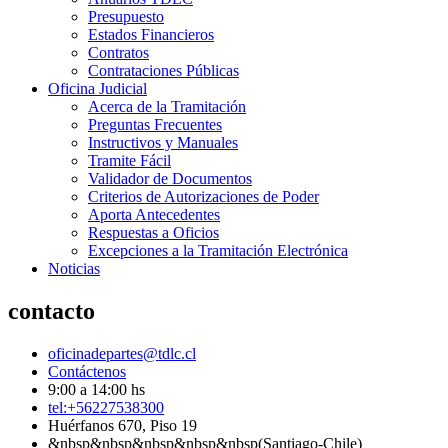
Presupuesto
Estados Financieros
Contratos
Contrataciones Públicas
Oficina Judicial
Acerca de la Tramitación
Preguntas Frecuentes
Instructivos y Manuales
Tramite Fácil
Validador de Documentos
Criterios de Autorizaciones de Poder
Aporta Antecedentes
Respuestas a Oficios
Excepciones a la Tramitación Electrónica
Noticias
contacto
oficinadepartes@tdlc.cl
Contáctenos
9:00 a 14:00 hs
tel:+56227538300
Huérfanos 670, Piso 19
&nbsp&nbsp&nbsp&nbsp&nbsp(Santiago-Chile)