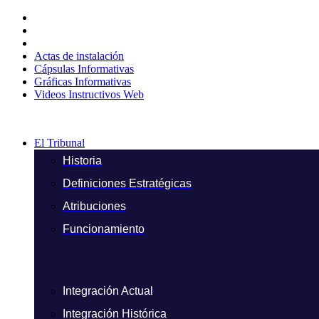
Ir
al
contenido
Actas de instalación
Cápsulas Informativas
Gráficas Informativas
Videos Instructivos Web
El Tribunal
Historia
Definiciones Estratégicas
Atribuciones
Funcionamiento
Integración Actual
Integración Histórica