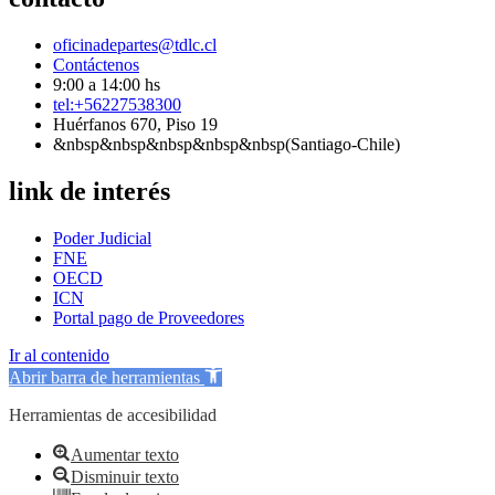
oficinadepartes@tdlc.cl
Contáctenos
9:00 a 14:00 hs
tel:+56227538300
Huérfanos 670, Piso 19
&nbsp&nbsp&nbsp&nbsp&nbsp(Santiago-Chile)
link de interés
Poder Judicial
FNE
OECD
ICN
Portal pago de Proveedores
Ir al contenido
Abrir barra de herramientas
Herramientas de accesibilidad
Aumentar texto
Disminuir texto