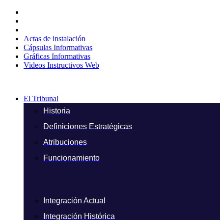
Ir
al
contenido
Actas de instalación
Cápsulas Informativas
Gráficas Informativas
Videos Instructivos Web
El Tribunal
Historia
Definiciones Estratégicas
Atribuciones
Funcionamiento
Integración Actual
Integración Histórica