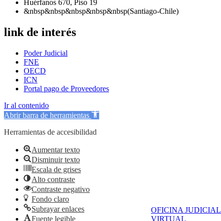
Huérfanos 670, Piso 19
&nbsp&nbsp&nbsp&nbsp&nbsp(Santiago-Chile)
link de interés
Poder Judicial
FNE
OECD
ICN
Portal pago de Proveedores
Ir al contenido
Abrir barra de herramientas
Herramientas de accesibilidad
Aumentar texto
Disminuir texto
Escala de grises
Alto contraste
Contraste negativo
Fondo claro
Subrayar enlaces
OFICINA JUDICIAL
Fuente legible
VIRTUAL