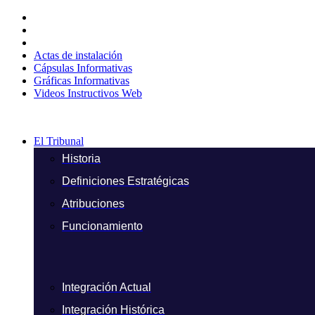
Ir
al
contenido
Actas de instalación
Cápsulas Informativas
Gráficas Informativas
Videos Instructivos Web
El Tribunal
Historia
Definiciones Estratégicas
Atribuciones
Funcionamiento
Integración Actual
Integración Histórica