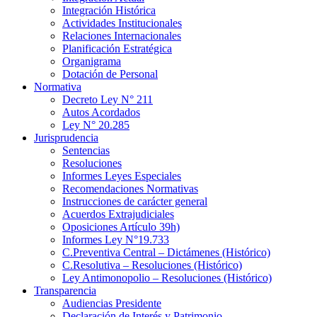
Integración Histórica
Actividades Institucionales
Relaciones Internacionales
Planificación Estratégica
Organigrama
Dotación de Personal
Normativa
Decreto Ley N° 211
Autos Acordados
Ley N° 20.285
Jurisprudencia
Sentencias
Resoluciones
Informes Leyes Especiales
Recomendaciones Normativas
Instrucciones de carácter general
Acuerdos Extrajudiciales
Oposiciones Artículo 39h)
Informes Ley N°19.733
C.Preventiva Central – Dictámenes (Histórico)
C.Resolutiva – Resoluciones (Histórico)
Ley Antimonopolio – Resoluciones (Histórico)
Transparencia
Audiencias Presidente
Declaración de Interés y Patrimonio