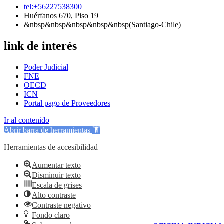
tel:+56227538300
Huérfanos 670, Piso 19
&nbsp&nbsp&nbsp&nbsp&nbsp(Santiago-Chile)
link de interés
Poder Judicial
FNE
OECD
ICN
Portal pago de Proveedores
Ir al contenido
Abrir barra de herramientas
Herramientas de accesibilidad
Aumentar texto
Disminuir texto
Escala de grises
Alto contraste
Contraste negativo
Fondo claro