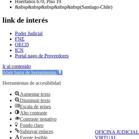
Huérfanos 670, Piso 19
&nbsp&nbsp&nbsp&nbsp&nbsp(Santiago-Chile)
link de interés
Poder Judicial
FNE
OECD
ICN
Portal pago de Proveedores
Ir al contenido
Abrir barra de herramientas
Herramientas de accesibilidad
Aumentar texto
Disminuir texto
Escala de grises
Alto contraste
Contraste negativo
Fondo claro
Subrayar enlaces
OFICINA JUDICIAL
Fuente legible
VIRTUAL