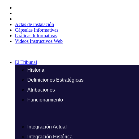
Ir
al
contenido
Actas de instalación
Cápsulas Informativas
Gráficas Informativas
Videos Instructivos Web
El Tribunal
Historia
Definiciones Estratégicas
Atribuciones
Funcionamiento
Integración Actual
Integración Histórica