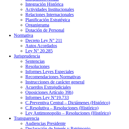
Integración Histórica
Actividades Institucionales
Relaciones Internacionales
Planificación Estratégica
Organigrama
Dotación de Personal
Normativa
Decreto Ley N° 211
Autos Acordados
Ley N° 20.285
Jurisprudencia
Sentencias
Resoluciones
Informes Leyes Especiales
Recomendaciones Normativas
Instrucciones de carácter general
Acuerdos Extrajudiciales
Oposiciones Artículo 39h)
Informes Ley N°19.733
C.Preventiva Central – Dictámenes (Histórico)
C.Resolutiva – Resoluciones (Histórico)
Ley Antimonopolio – Resoluciones (Histórico)
Transparencia
Audiencias Presidente
Declaración de Interés y Patrimonio