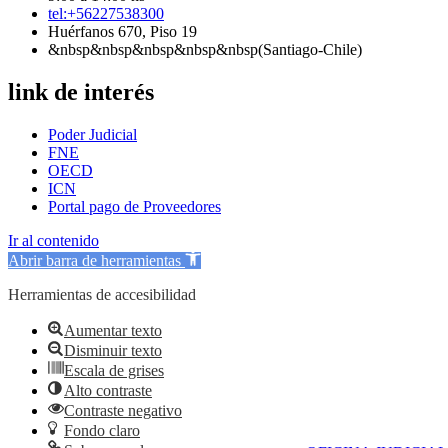
tel:+56227538300
Huérfanos 670, Piso 19
&nbsp&nbsp&nbsp&nbsp&nbsp(Santiago-Chile)
link de interés
Poder Judicial
FNE
OECD
ICN
Portal pago de Proveedores
Ir al contenido
Abrir barra de herramientas
Herramientas de accesibilidad
Aumentar texto
Disminuir texto
Escala de grises
Alto contraste
Contraste negativo
Fondo claro