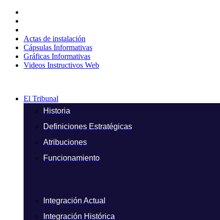
Ir
al
contenido
Actas de instalación
Cápsulas Informativas
Gráficas Informativas
Videos Instructivos Web
El Tribunal
Historia
Definiciones Estratégicas
Atribuciones
Funcionamiento
Integración Actual
Integración Histórica