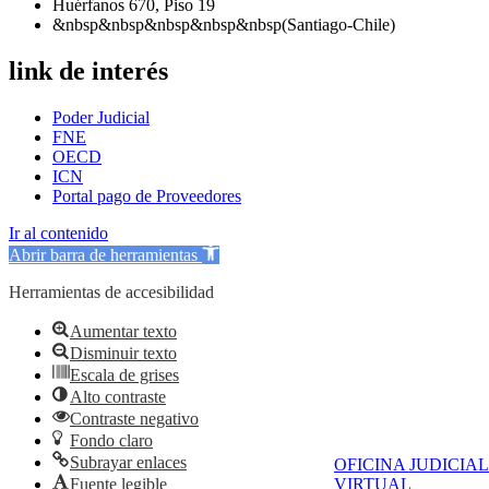
Huérfanos 670, Piso 19
&nbsp&nbsp&nbsp&nbsp&nbsp(Santiago-Chile)
link de interés
Poder Judicial
FNE
OECD
ICN
Portal pago de Proveedores
Ir al contenido
Abrir barra de herramientas
Herramientas de accesibilidad
Aumentar texto
Disminuir texto
Escala de grises
Alto contraste
Contraste negativo
Fondo claro
Subrayar enlaces
OFICINA JUDICIAL
Fuente legible
VIRTUAL